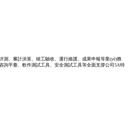
測、審計決算、竣工驗收、運行維護、成果申報等業(yè)務
ǒng)、造價咨詢平臺、軟件測試工具、安全測試工具等全面支撐公司5A特