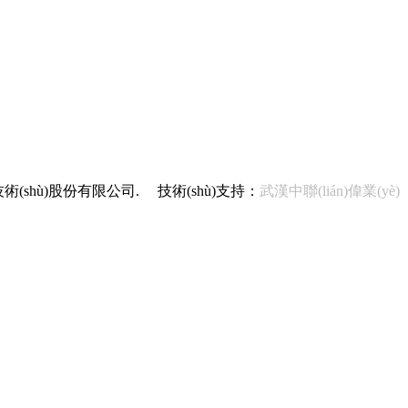
技術(shù)股份有限公司. 技術(shù)支持：
武漢中聯(lián)偉業(yè)